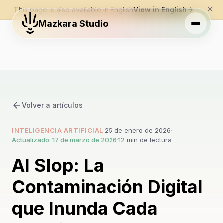
This page is also available in English
View in English
Mazkara Studio
Volver a artículos
INTELIGENCIA ARTIFICIAL
·
25 de enero de 2026
·
Actualizado: 17 de marzo de 2026
·
12 min de lectura
AI Slop: La
Contaminación Digital
que Inunda Cada