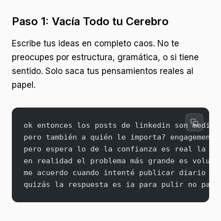
Paso 1: Vacía Todo tu Cerebro
Escribe tus ideas en completo caos. No te
preocupes por estructura, gramática, o si tiene
sentido. Solo saca tus pensamientos reales al
papel.
ok entonces los posts de linkedin son medio 
pero también a quién le importa? engagement 
pero espera lo de la confianza es real la ge
en realidad el problema más grande es volume
me acuerdo cuando intenté publicar diario er
quizás la respuesta es ia para pulir no para