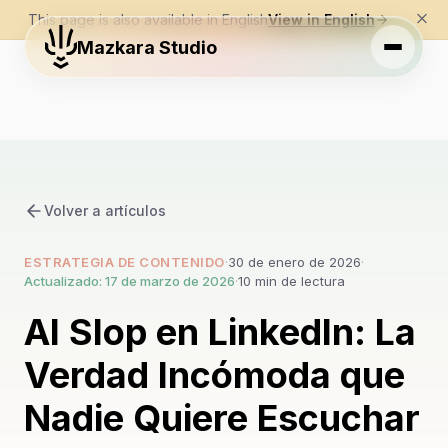
This page is also available in English
View in English
Mazkara Studio
Volver a artículos
ESTRATEGIA DE CONTENIDO
·
30 de enero de 2026
·
Actualizado: 17 de marzo de 2026
·
10 min de lectura
AI Slop en LinkedIn: La
Verdad Incómoda que
Nadie Quiere Escuchar