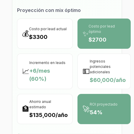
Proyección con mix óptimo
Costo por lead
Costo por lead actual
💰
✨
óptimo
$3300
$2700
Ingresos
Incremento en leads
potenciales
📈
💵
+
6
/mes
adicionales
(
60
%)
$60,000
/año
Ahorro anual
ROI proyectado
🏦
🚀
estimado
54
%
$135,000
/año