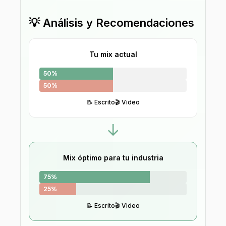
💡 Análisis y Recomendaciones
Tu mix actual
50
%
50
%
📝
Escrito
🎬
Video
→
Mix óptimo para tu industria
75
%
25
%
📝
Escrito
🎬
Video