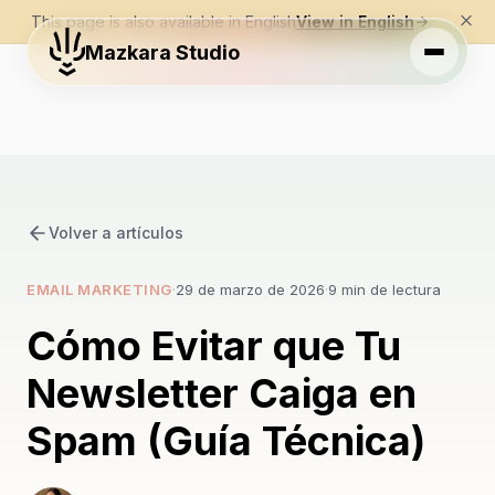
This page is also available in English
View in English
Mazkara Studio
Volver a artículos
EMAIL MARKETING
·
29 de marzo de 2026
·
9 min de lectura
Cómo Evitar que Tu
Newsletter Caiga en
Spam (Guía Técnica)