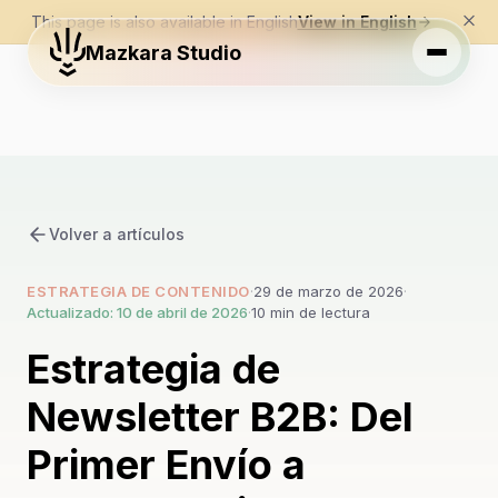
This page is also available in English
View in English
Mazkara Studio
Volver a artículos
ESTRATEGIA DE CONTENIDO
·
29 de marzo de 2026
·
Actualizado: 10 de abril de 2026
·
10 min de lectura
Estrategia de
Newsletter B2B: Del
Primer Envío a