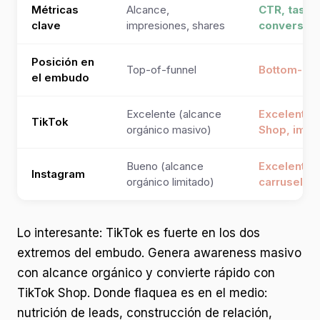
Métricas
Alcance,
CTR, tasa 
clave
impresiones, shares
conversión
Posición en
Top-of-funnel
Bottom-of-
el embudo
Excelente (alcance
Excelente 
TikTok
orgánico masivo)
Shop, impu
Bueno (alcance
Excelente 
Instagram
orgánico limitado)
carruseles
Lo interesante: TikTok es fuerte en los dos
extremos del embudo. Genera awareness masivo
con alcance orgánico y convierte rápido con
TikTok Shop. Donde flaquea es en el medio:
nutrición de leads, construcción de relación,